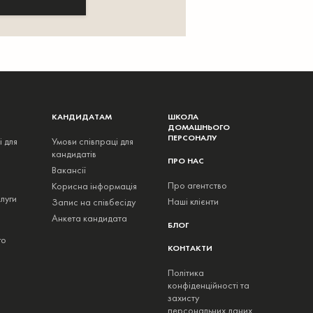
КАНДИДАТАМ
ШКОЛА
ДОМАШНЬОГО
ПЕРСОНАЛУ
і для
Умови співпраці для
кандидатів
ПРО НАС
Вакансії
Про агентство
Корисна інформація
луги
Наші клієнти
Запис на співбесіду
Анкета кандидата
БЛОГ
го
КОНТАКТИ
Політика
конфіденційності та
захисту
персональних даних