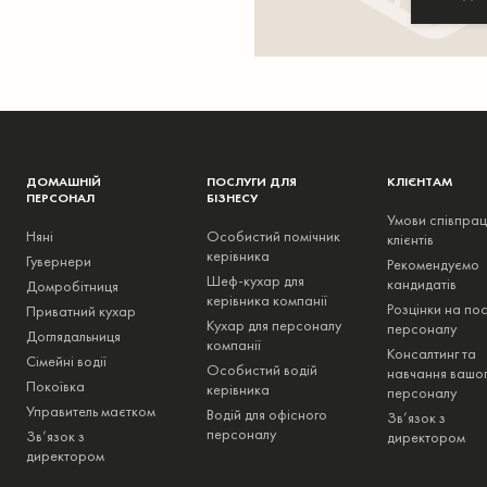
ДОМАШНІЙ
ПОСЛУГИ ДЛЯ
КЛІЄНТАМ
ПЕРСОНАЛ
БІЗНЕСУ
Умови співпрац
Няні
Особистий помічник
клієнтів
керівника
Гувернери
Рекомендуємо
Шеф-кухар для
кандидатів
Домробітниця
керівника компанії
Розцінки на пос
Приватний кухар
Кухар для персоналу
персоналу
Доглядальниця
компанії
Консалтинг та
Сімейні водії
Особистий водій
навчання вашо
Покоївка
керівника
персоналу
Управитель маєтком
Водій для офісного
Зв’язок з
персоналу
Зв’язок з
директором
директором