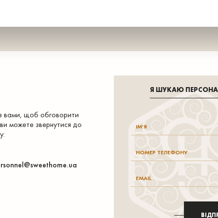
Я ШУКАЮ ПЕРСОН
 з вами, щоб обговорити
 ви можете звернутися до
у:
rsonnel@sweethome.ua
ВІДП