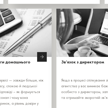
уги домашнього
Зв’язок з директором
рвісі — завжди більше, ніж
Якщо в процесі спілкування з
асу, спокою й людської
агентства у вас виникає баж
відповіді – як формується
особисто з директором, зап
сонал і чому вона
та отримайте зворотній зв’я
ринок, а рівень довіри у