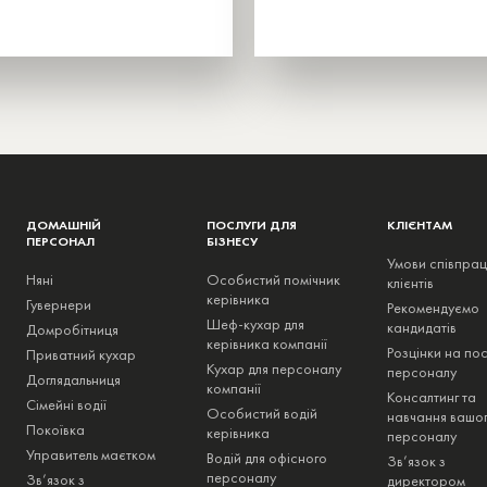
ДОМАШНІЙ
ПОСЛУГИ ДЛЯ
КЛІЄНТАМ
ПЕРСОНАЛ
БІЗНЕСУ
Умови співпрац
Няні
Особистий помічник
клієнтів
керівника
Гувернери
Рекомендуємо
Шеф-кухар для
кандидатів
Домробітниця
керівника компанії
Розцінки на пос
Приватний кухар
Кухар для персоналу
персоналу
Доглядальниця
компанії
Консалтинг та
Сімейні водії
Особистий водій
навчання вашо
Покоївка
керівника
персоналу
Управитель маєтком
Водій для офісного
Зв’язок з
персоналу
Зв’язок з
директором