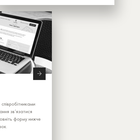
і співробітниками
ання зв’язатися
овніть форму нижче
зок.