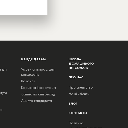
КАНДИДАТАМ
ШКОЛА
ДОМАШНЬОГО
ПЕРСОНАЛУ
і для
Умови співпраці для
кандидатів
ПРО НАС
Вакансії
Про агентство
Корисна інформація
луги
Наші клієнти
Запис на співбесіду
Анкета кандидата
БЛОГ
го
КОНТАКТИ
Політика