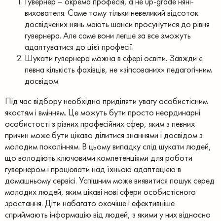
Гувернер – окрема професія, а не up-grade няні-
вихователя. Саме тому тільки невеликий відсоток
досвідчених нянь мають шанси просунутися до рівня
гувернера. Але саме вони легше за все зможуть
адаптуватися до цієї професії.
Шукати гувернера можна в сфері освіти. Завжди є
певна кількість фахівців, не «зіпсованих» педагогічним
досвідом.
Під час відбору необхідно приділяти увагу особистісним
якостям і вмінням.
Це можуть бути просто неординарні
особистості з різних професійних сфер, яким з певних
причин може бути цікаво ділитися знаннями і досвідом з
молодим поколінням. В цьому випадку слід шукати людей,
що володіють ключовими компетенціями для роботи
гувернером і працювати над їхньою адаптацією в
домашньому сервісі.
Успішним може виявитися пошук серед
молодих людей, яким цікаві нові сфери особистісного
зростання. Діти набагато охочіше і ефективніше
сприймають інформацію від людей, з якими у них відносно