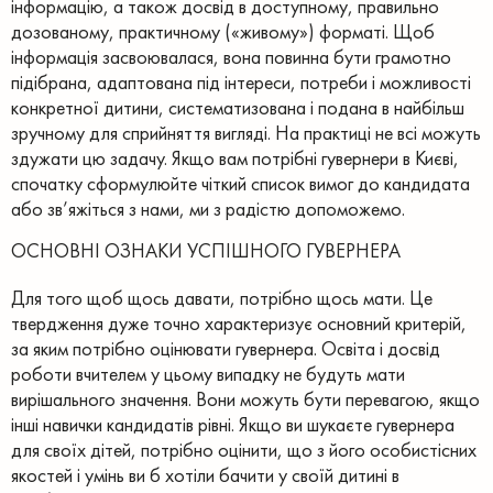
інформацію, а також досвід в доступному, правильно
дозованому, практичному («живому») форматі.
Щоб
інформація засвоювалася, вона повинна бути грамотно
підібрана, адаптована під інтереси, потреби і можливості
конкретної дитини, систематизована і подана в найбільш
зручному для сприйняття вигляді. На практиці не всі можуть
здужати цю задачу. Якщо вам потрібні гувернери в Києві,
спочатку сформулюйте чіткий список вимог до кандидата
або зв’яжіться з нами, ми з радістю допоможемо.
ОСНОВНІ ОЗНАКИ УСПІШНОГО ГУВЕРНЕРА
Для того щоб щось давати, потрібно щось мати. Це
твердження дуже точно характеризує основний критерій,
за яким потрібно оцінювати гувернера. Освіта і досвід
роботи вчителем у цьому випадку не будуть мати
вирішального значення. Вони можуть бути перевагою, якщо
інші навички кандидатів рівні.
Якщо ви шукаєте гувернера
для своїх дітей, потрібно оцінити, що з його особистісних
якостей і умінь ви б хотіли бачити у своїй дитині в