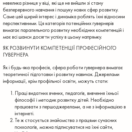
невелика різниця у віці, які ще не вийшли зі стану
безперервного навчання і пошуку нових сфер розвитку.
Саме цей щирий інтерес і динаміка роблять їхні відносини
перспективними. Ця категорія потенційних гувернерів
вимагає паралельного розвитку необхідних компетенцій і
має всі шанси досягти успіху в цьому напрямку.
ЯК РОЗВИНУТИ КОМПЕТЕНЦІЇ ПРОФЕСІЙНОГО
ГУВЕРНЕРА
Як і будь-яка професія, сфера роботи гувернера вимагає
теоретичної підготовки і розвитку навичок.
Джерелами
інформації, крім профільної освіти, можуть стати:
Праці видатних вчених, педагогів, вивчення їхньої
філософії і методик розвитку дітей. Необхідно
працювати з першоджерелами, а не з інформацією в
інтернеті.
Те ж стосується знайомства з працями сучасних
психологів, можна підписуватися на їхні сайти,