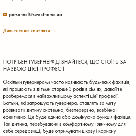
personnel@sweethome.ua
Дивитися всі контакти
ПОТРІБЕН ГУВЕРНЕР? ДІЗНАЙТЕСЯ, ЩО СТОЇТЬ ЗА
НАЗВОЮ ЦІЄЇ ПРОФЕСІЇ
Оскільки гувернерами часто називають будь-яких фахівців,
які працюють з дітьми старше 3 років в сім’ях, давайте
розберемося в найважливішому аспекті цієї професії.
Батьки, які запрошують гувернера, ставлять за мету
розвивати дитину системно, безперервно, всебічно і
ефективно. Це буде єдина або домінуюча функція фахівця.
Так дитина, перебуваючи в комфортному і звичному для
себе середовищі, буде отримувати цікаву і корисну