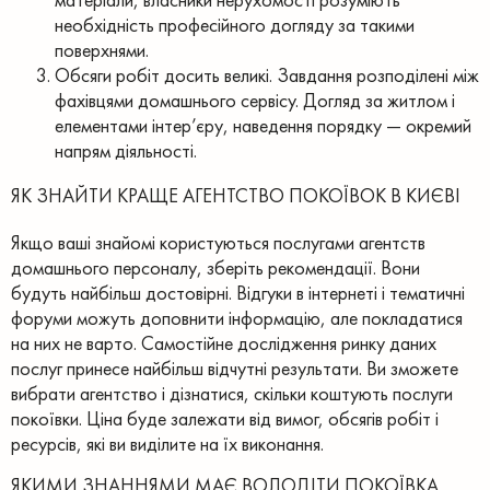
необхідність професійного догляду за такими
поверхнями.
Обсяги робіт досить великі. Завдання розподілені між
фахівцями домашнього сервісу. Догляд за житлом і
елементами інтер’єру, наведення порядку — окремий
напрям діяльності.
ЯК ЗНАЙТИ КРАЩЕ АГЕНТСТВО ПОКОЇВОК В КИЄВІ
Якщо ваші знайомі користуються послугами агентств
домашнього персоналу, зберіть рекомендації. Вони
будуть найбільш достовірні. Відгуки в інтернеті і тематичні
форуми можуть доповнити інформацію, але покладатися
на них не варто.
Самостійне дослідження ринку даних
послуг принесе найбільш відчутні результати. Ви зможете
вибрати агентство і дізнатися, скільки коштують послуги
покоївки. Ціна буде залежати від вимог, обсягів робіт і
ресурсів, які ви виділите на їх виконання.
ЯКИМИ ЗНАННЯМИ МАЄ ВОЛОДІТИ ПОКОЇВКА,