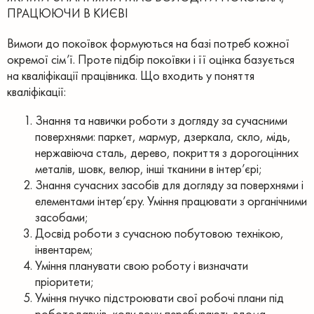
ПРАЦЮЮЧИ В КИЄВІ
Вимоги до покоївок формуються на базі потреб кожної
окремої сім’ї. Проте підбір покоївки і її оцінка базується
на кваліфікації працівника. Що входить у поняття
кваліфікації:
Знання та навички роботи з догляду за сучасними
поверхнями: паркет, мармур, дзеркала, скло, мідь,
нержавіюча сталь, дерево, покриття з дорогоцінних
металів, шовк, велюр, інші тканини в інтер’єрі;
Знання сучасних засобів для догляду за поверхнями і
елементами інтер’єру. Уміння працювати з органічними
засобами;
Досвід роботи з сучасною побутовою технікою,
інвентарем;
Уміння планувати свою роботу і визначати
пріоритети;
Уміння гнучко підстроювати свої робочі плани під
роботодавців, коли вони перебувають вдома.