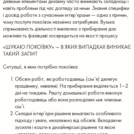
деякими елементами дизайну часто виникають складнощі і
навіть проблеми під час догляду за ними. Знання специфіки
і досвід роботи з сучасними інтер’єрами — одна з причин,
чому послуги покоївок незмінно затребувані. Вузька
спрямованість діяльності виключно з прибирання дає
можливість фахівцеві зосередиться на якості процесу.
«ШУКАЮ ПОКОЇВКУ» — В ЯКИХ ВИПАДКАХ ВИНИКАЄ
ТАКИЙ ЗАПИТ
Ситуації, в яких потрібно покоївка:
Обсяги робіт, які роботодавець (сім’я) делегує
працівнику, невеликі. На прибирання виділяється 1–2
дні на тиждень. Решту домашньої роботи виконує
роботодавець або вона розподілені між членами
сім’ї.
Складні інтер’єрні рішення вимагають особливого
підходу і уваги, незалежно від обсягів. Вкладаючи
зусилля і кошти в дизайнерські рішення та якісні
матеріали, власники нерухомості розуміють