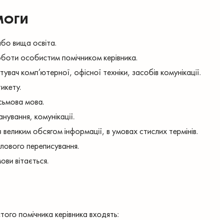
МОГИ
або вища освіта.
оботи особистим помічником керівника.
увач комп’ютерної, офісної техніки, засобів комунікації.
икету.
сьмова мова.
анування, комунікації.
 великим обсягом інформації, в умовах стислих термінів.
ілового переписування.
ови вітається.
ого помічника керівника входять: