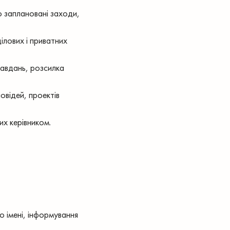
о заплановані заходи,
ілових і приватних
завдань, розсилка
овідей, проектів
их керівником.
го імені, інформування