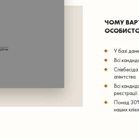
ЧОМУ ВАР
ОСОБИСТО
У базі дани
Всі кандид
Співбесіда
агентства.
Всі кандид
реєстрації.
Понад 30% 
наших клієн