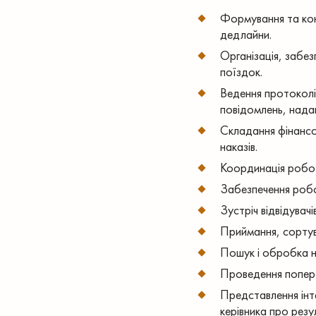
Формування та конт
дедлайни.
Організація, забез
поїздок.
Ведення протоколів
повідомлень, наданн
Складання фінансов
наказів.
Координація роботи
Забезпечення робоч
Зустріч відвідувачів
Приймання, сортува
Пошук і обробка н
Проведення поперед
Представлення інтер
керівника про резу