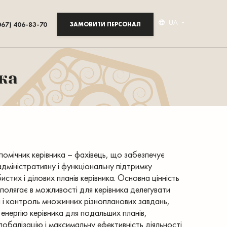
UA
067) 406-83-70
ЗАМОВИТИ ПЕРСОНАЛ
ка
помічник керівника – фахівець, що забезпечує
адміністративну і функціональну підтримку
стих і ділових планів керівника. Основна цінність
 полягає в можливості для керівника делегувати
 і контроль множинних різнопланових завдань,
і енергію керівника для подальших планів,
лобалізацію і максимальну ефективність діяльності