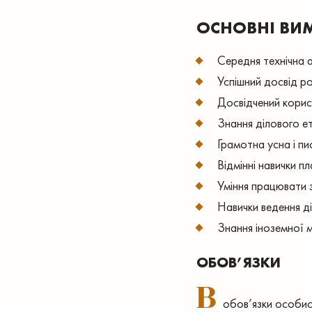
ОСНОВНІ ВИ
Середня технічна 
Успішний досвід р
Досвідчений корист
Знання ділового ет
Грамотна усна і пи
Відмінні навички пл
Уміння працювати з
Навички ведення д
Знання іноземної м
ОБОВ’ЯЗКИ
В
обов’язки особист