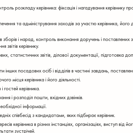
роль розкладу керівника: фіксація і нагадування керівнику пр
печення та адміністрування заходів за участю керівника, його д
 зборів і нарад, контроль виконання доручень і поставлених 
я звітів керівнику.
их, статистичних звітів, ділової документації, підготовка доп
 інших посадових осіб і відділів в частині завдань, поставлен
ого місця керівника і його діяльності.
 і гостей керівника.
ння і розподіл пошти, вхідних дзвінків.
еобхідної інформації.
ніх співбесід з кандидатами, яких підбирає керівник.
есів керівника в різних інстанціях, організаціях, виступ від йо
льтати зустрічей.