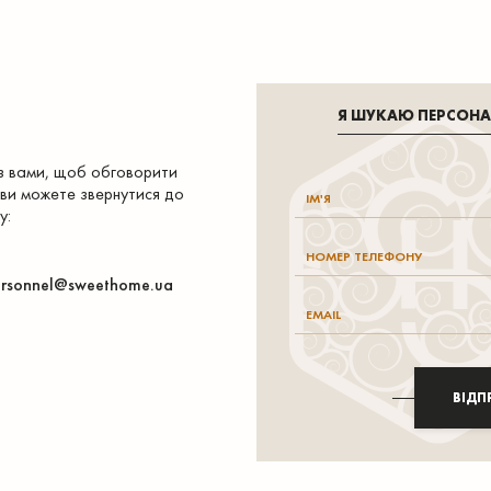
Я ШУКАЮ ПЕРСОН
 з вами, щоб обговорити
 ви можете звернутися до
у:
rsonnel@sweethome.ua
ВІДП