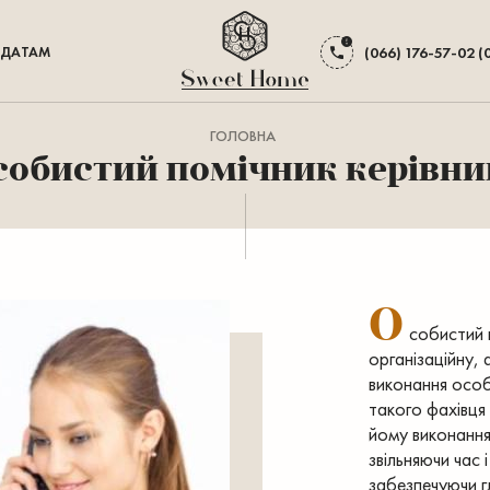
ДАТАМ
(066) 176-57-02 (
ГОЛОВНА
собистий помічник керівни
О
собистий 
організаційну, 
виконання особи
такого фахівця
йому виконання
звільняючи час 
забезпечуючи г