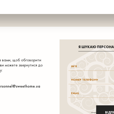
Я ШУКАЮ ПЕРСОН
 з вами, щоб обговорити
 ви можете звернутися до
у:
rsonnel@sweethome.ua
ВІДП