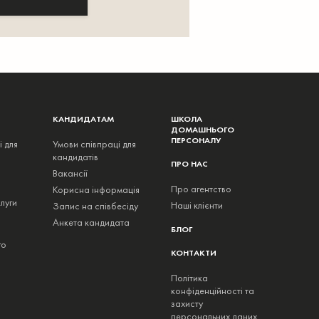
КАНДИДАТАМ
ШКОЛА
ДОМАШНЬОГО
ПЕРСОНАЛУ
і для
Умови співпраці для
кандидатів
ПРО НАС
Вакансії
Про агентство
Корисна інформація
луги
Наші клієнти
Запис на співбесіду
Анкета кандидата
БЛОГ
го
КОНТАКТИ
Політика
конфіденційності та
захисту
персональних даних