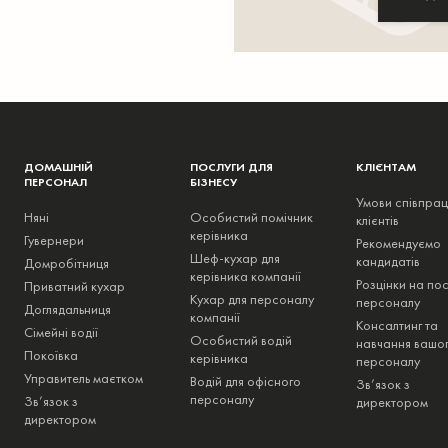
ДОМАШНІЙ
ПОСЛУГИ ДЛЯ
КЛІЄНТАМ
ПЕРСОНАЛ
БІЗНЕСУ
Умови співпрац
Няні
Особистий помічник
клієнтів
керівника
Гувернери
Рекомендуємо
Шеф-кухар для
кандидатів
Домробітниця
керівника компанії
Розцінки на пос
Приватний кухар
Кухар для персоналу
персоналу
Доглядальниця
компанії
Консалтинг та
Сімейні водії
Особистий водій
навчання вашо
Покоївка
керівника
персоналу
Управитель маєтком
Водій для офісного
Зв’язок з
персоналу
Зв’язок з
директором
директором