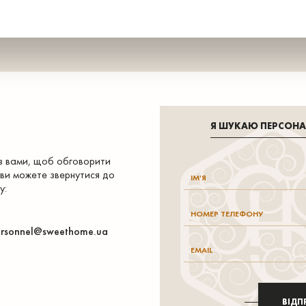
Я ШУКАЮ ПЕРСОН
 з вами, щоб обговорити
 ви можете звернутися до
у:
rsonnel@sweethome.ua
ВІДП