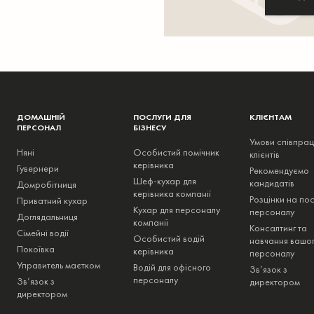
ДОМАШНІЙ
ПОСЛУГИ ДЛЯ
КЛІЄНТАМ
ПЕРСОНАЛ
БІЗНЕСУ
Умови співпрац
Няні
Особистий помічник
клієнтів
керівника
Гувернери
Рекомендуємо
Шеф-кухар для
кандидатів
Домробітниця
керівника компанії
Розцінки на пос
Приватний кухар
Кухар для персоналу
персоналу
Доглядальниця
компанії
Консалтинг та
Сімейні водії
Особистий водій
навчання вашо
Покоївка
керівника
персоналу
Управитель маєтком
Водій для офісного
Зв’язок з
персоналу
Зв’язок з
директором
директором