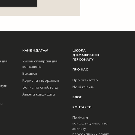
КАНДИДАТАМ
ШКОЛА
ДОМАШНЬОГО
ПЕРСОНАЛУ
і для
Умови співпраці для
кандидатів
ПРО НАС
Вакансії
Про агентство
Корисна інформація
луги
Наші клієнти
Запис на співбесіду
Анкета кандидата
БЛОГ
го
КОНТАКТИ
Політика
конфіденційності та
захисту
персональних даних