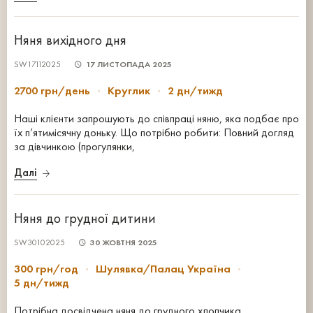
Няня вихідного дня
SW17112025
17 ЛИСТОПАДА 2025
2700 грн/день
Круглик
2 дн/тижд
Наші клієнти запрошують до співпраці няню, яка подбає про
їх п’ятимісячну доньку. Що потрібно робити: Повний догляд
за дівчинкою (прогулянки,
Далі
Няня до грудної дитини
SW30102025
30 ЖОВТНЯ 2025
300 грн/год
Шулявка/Палац Україна
5 дн/тижд
Потрібна досвідчена няня до грудного хлопчика