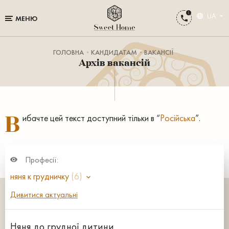
UA
МЕНЮ
ГОЛОВНА
КАНДИДАТАМ
ВАКАНСІЇ
Архів вакансій
В
ибачте цей текст доступний тільки в “
Російська
”.
Професії:
няня к грудничку
(6)
Дивитися актуальні
Няня до грудної дитини