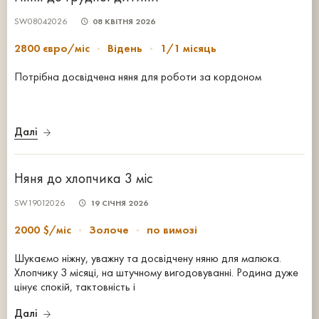
SW08042026
08 КВІТНЯ 2026
2800 євро/міс
Відень
1/1 місяць
Потрібна досвідчена няня для роботи за кордоном
Далі
Няня до хлопчика 3 міс
SW19012026
19 СІЧНЯ 2026
2000 $/міс
Золоче
по вимозі
Шукаємо ніжну, уважну та досвідчену няню для малюка.
Хлопчику 3 місяці, на штучному вигодовуванні. Родина дуже
цінує спокій, тактовність і
Далі