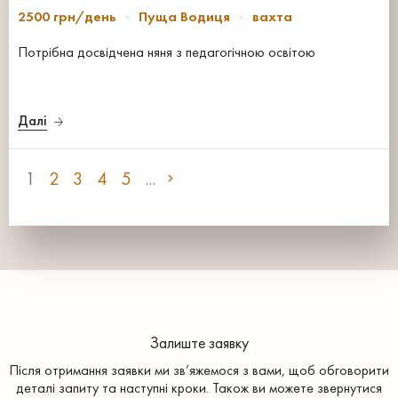
2500 грн/день
Пуща Водиця
вахта
Потрібна досвідчена няня з педагогічною освітою
Далі
1
2
3
4
5
...
Залиште заявку
Після отримання заявки ми зв’яжемося з вами, щоб обговорити
деталі запиту та наступні кроки. Також ви можете звернутися