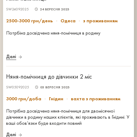
SW24092025
24 ВЕРЕСНЯ 2025
2500-3000 грн/день
Одеса
з проживанням
Потрбіна досвідчена няня-помічниця в родину
Далі
Няня-помічниця до дівчинки 2 міс
SW05092025
05 ВЕРЕСНЯ 2025
3000 грн/доба
Гнідин
вахта з проживанням
Потрібна досвідчена няня-помічниця для двомісячної
дівчинки в родину наших клієнтів, які проживають в Гнідині. У
ваші обов’язки буде входити повний
Далі