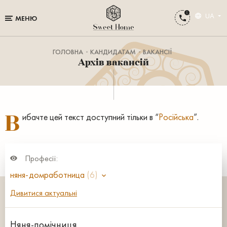
UA
МЕНЮ
ГОЛОВНА
КАНДИДАТАМ
ВАКАНСІЇ
Архів вакансій
В
ибачте цей текст доступний тільки в “
Російська
”.
Професії:
няня-домработница
(6)
Дивитися актуальні
Няня-помічниця