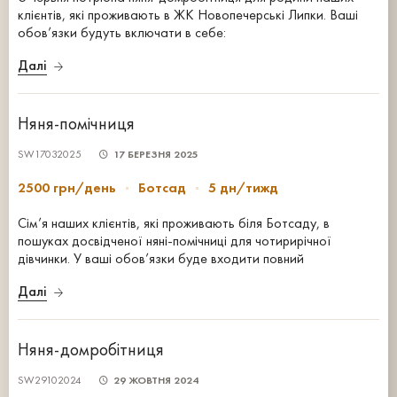
клієнтів, які проживають в ЖК Новопечерські Липки. Ваші
обов’язки будуть включати в себе:
Далі
Няня-помічниця
SW17032025
17 БЕРЕЗНЯ 2025
2500 грн/день
Ботсад
5 дн/тижд
Сім’я наших клієнтів, які проживають біля Ботсаду, в
пошуках досвідченої няні-помічниці для чотирирічної
дівчинки. У ваші обов’язки буде входити повний
Далі
Няня-домробітниця
SW29102024
29 ЖОВТНЯ 2024