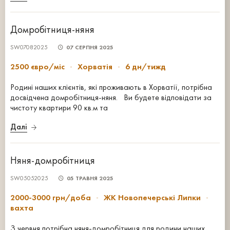
Домробітниця-няня
SW07082025
07 СЕРПНЯ 2025
2500 євро/міс
Хорватія
6 дн/тижд
Родині наших клієнтів, які проживають в Хорватії, потрібна
досвідчена домробітниця-няня. Ви будете відповідати за
чистоту квартири 90 кв.м та
Далі
Няня-домробітниця
SW05052025
05 ТРАВНЯ 2025
2000-3000 грн/доба
ЖК Новопечерські Липки
вахта
З червня потрібна няня-домробітниця для родини наших