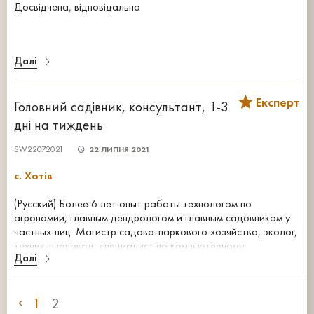
Досвідчена, відповідальна
Далі
Експерт
Головний садівник, консультант, 1-3
дні на тиждень
SW22072021
22 ЛИПНЯ 2021
с. Хотів
(Русский) Более 6 лет опыт работы технологом по
агрономии, главным дендрологом и главным садовником у
частных лиц. Магистр садово-паркового хозяйства, эколог,
техник-пчеловод, специалист по компьютерному
Далі
ландшафтному дизайну.
1
2