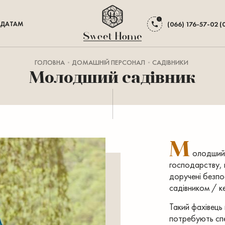
ДАТАМ
(066) 176-57-02 (
ГОЛОВНА
ДОМАШНІЙ ПЕРСОНАЛ
САДІВНИКИ
Молодший садівник
М
олодший 
господарству, н
доручені безпо
садівником / к
Такий фахівець 
потребують спец