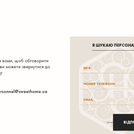
Я ШУКАЮ ПЕРСОН
 з вами, щоб обговорити
 ви можете звернутися до
у:
rsonnel@sweethome.ua
ВІДП