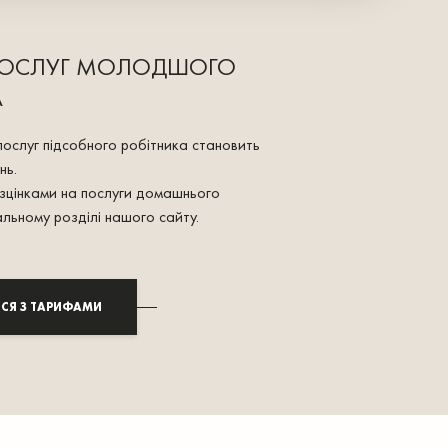
 ПОСЛУГ МОЛОДШОГО
А
послуг підсобного робітника становить
нь.
зцінками на послуги домашнього
альному розділі нашого сайту.
СЯ З ТАРИФАМИ