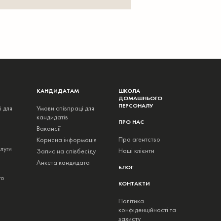
КАНДИДАТАМ
ШКОЛА
ДОМАШНЬОГО
ПЕРСОНАЛУ
і для
Умови співпраці для
кандидатів
ПРО НАС
Вакансії
Про агентство
Корисна інформація
луги
Наші клієнти
Запис на співбесіду
Анкета кандидата
БЛОГ
го
КОНТАКТИ
Політика
конфіденційності та
захисту