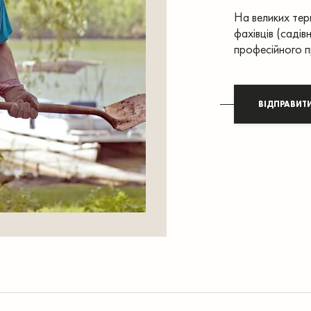
На великих тер
фахівців (саді
професійного п
ВІДПРАВИТ