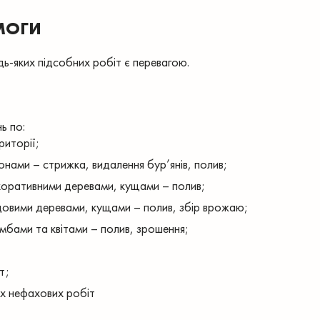
МОГИ
ь-яких підсобних робіт є перевагою.
ь по:
риторії;
онами – стрижка, видалення бур’янів, полив;
коративними деревами, кущами – полив;
довими деревами, кущами – полив, збір врожаю;
мбами та квітами – полив, зрошення;
т;
их нефахових робіт