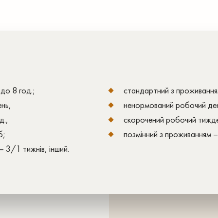
до 8 год.;
стандартний з проживанням
ень,
ненормований робочий ден
д.,
скорочений робочий тижден
б;
позмінний з проживанням –
 3/1 тижнів, інший.