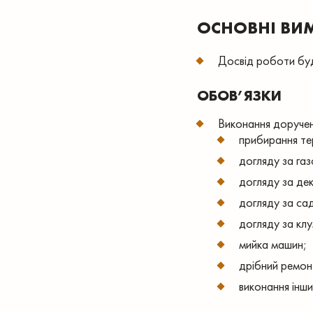
ОСНОВНІ ВИ
Досвід роботи буд
ОБОВ’ЯЗКИ
Виконання доручен
прибирання те
догляду за газ
догляду за де
догляду за са
догляду за клу
мийка машин;
дрібний ремон
виконання інш