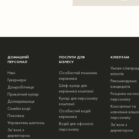
ДОМАШНІЙ
ПОСЛУГИ ДЛЯ
КЛІЄНТАМ
ПЕРСОНАЛ
БІЗНЕСУ
Умови співпрац
Няні
Особистий помічник
клієнтів
керівника
Гувернери
Рекомендуємо
Шеф-кухар для
кандидатів
Домробітниця
керівника компанії
Розцінки на пос
Приватний кухар
Кухар для персоналу
персоналу
Доглядальниця
компанії
Консалтинг та
Сімейні водії
Особистий водій
навчання вашо
Покоївка
керівника
персоналу
Управитель маєтком
Водій для офісного
Зв’язок з
персоналу
Зв’язок з
директором
директором