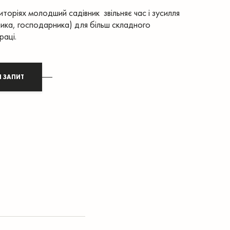
иторіях молодший садівник звільняє час і зусилля
вника, господарника) для більш складного
раці.
И ЗАПИТ