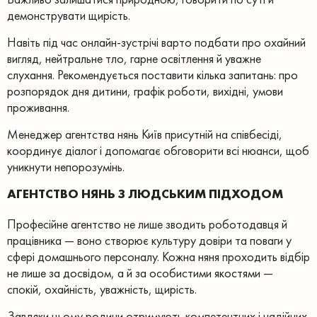
демонструвати щирість.
Навіть під час онлайн-зустрічі варто подбати про охайний
вигляд, нейтральне тло, гарне освітлення й уважне
слухання. Рекомендується поставити кілька запитань: про
розпорядок дня дитини, графік роботи, вихідні, умови
проживання.
Менеджер агентства нянь Київ присутній на співбесіді,
координує діалог і допомагає обговорити всі нюанси, щоб
уникнути непорозумінь.
АГЕНТСТВО НЯНЬ З ЛЮДСЬКИМ ПІДХОДОМ
Професійне агентство не лише зводить роботодавця й
працівника — воно створює культуру довіри та поваги у
сфері домашнього персоналу. Кожна няня проходить відбір
не лише за досвідом, а й за особистими якостями —
спокій, охайність, уважність, щирість.
Завдяки цьому родини отримують компетентних і надійних