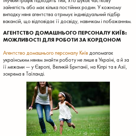
Гнучкий графік підходить тим, хто шукає часткову
зайнятість або має кілька постійних родин. У кожному
випадку няня агентства отримує індивідуальний підбір
вакансій, що відповідає її досвіду, навичкам і побажанням.
АГЕНТСТВО ДОМАШНЬОГО ПЕРСОНАЛУ КИЇВ:
МОЖЛИВОСТІ ДЛЯ РОБОТИ ЗА КОРДОНОМ
Агентство домашнього персоналу Київ
допомагає
українським няням знайти роботу не лише в Україні, а й за
її межами — у Європі, Великій Британії, на Кіпрі та в Азії,
зокрема в Таїланді.