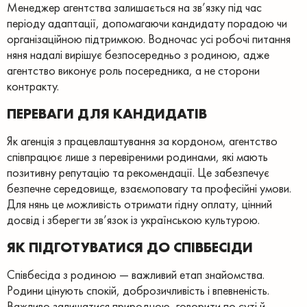
Менеджер агентства залишається на зв’язку під час
періоду адаптації, допомагаючи кандидату порадою чи
організаційною підтримкою. Водночас усі робочі питання
няня надалі вирішує безпосередньо з родиною, адже
агентство виконує роль посередника, а не сторони
контракту.
ПЕРЕВАГИ ДЛЯ КАНДИДАТІВ
Як агенція з працевлаштування за кордоном, агентство
співпрацює лише з перевіреними родинами, які мають
позитивну репутацію та рекомендації. Це забезпечує
безпечне середовище, взаємоповагу та професійні умови.
Для нянь це можливість отримати гідну оплату, цінний
досвід і зберегти зв’язок із українською культурою.
ЯК ПІДГОТУВАТИСЯ ДО СПІВБЕСІДИ
Співбесіда з родиною — важливий етап знайомства.
Родини цінують спокій, доброзичливість і впевненість.
Важливо залишатися природною, говорити по суті й