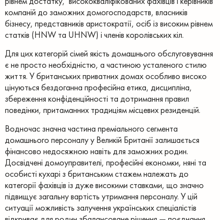
рівнем достатку, висококваліфікованих фахівців і керівників
компаній до заможних домогосподарств, власників
бізнесу, представників аристократії, осіб із високим рівнем
статків (HNW та UHNW) і членів королівських кіл.
Для цих категорій сімей якість домашнього обслуговування
є не просто необхідністю, а частиною усталеного стилю
життя. У британських приватних домах особливо високо
цінуються бездоганна професійна етика, дисципліна,
збереження конфіденційності та дотримання правил
поведінки, притаманних традиціям місцевих резиденцій.
Водночас значна частина преміального сегмента
домашнього персоналу у Великій Британії залишається
фінансово недосяжною навіть для заможних родин.
Досвідчені домоуправителі, професійні економки, няні та
особисті кухарі з британським стажем належать до
категорії фахівців із дуже високими ставками, що значно
підвищує загальну вартість утримання персоналу. У цій
ситуації можливість залучення українських спеціалістів
відкриває для родин збалансоване рішення — поєднання