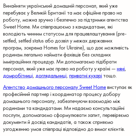
Винайняти український домашній персонал, який уже
перебуває у Великій Британії та має офіційне право на
роботу, можна зручно і безпечно за підтримки агентства
Sweet Home. Ми співпрацюємо з кандидатами, які
володіють чинним статусом для працевлаштування (pre-
settled, settled status або дозвіл у межах державних
програм, зокрема Homes for Ukraine), що дає можливість
родинам легально наймати фахівців без складних
імміграційних процедур. Ми допомагаємо підібрати
персонал, який уже має право на роботу у країні —
няні
,
домробітниці
,
доглядальниці
,
приватні кухарі
тощо.
Агентство домашнього персоналу Sweet Home
виступає як
професійний партнер і координатор процесу добору
домашнього персоналу, забезпечуючи взаємодію між
родинами та кандидатами. Ми надаємо консультаційні
послуги, допомагаємо сформулювати запит, перевіряємо
документи й досвід кандидатів, а також сприяємо
узгодженню умов співпраці відповідно до вимог клієнтів.