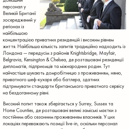
персонал у
Великій Британії
зосереджений у
регіонах із
найбільшою
концентрацією приватних резиденцій і високим рівнем
життя. Найбільша кількість запитів традиційно надходить із
Лондона — передусім з районів Knightsbridge, Mayfair,
Belgravia, Kensington & Chelsea, де розташовані резиденції
дипломатів, підприємців та міжнародних родин. Тут
найчастіше шукають домробітницю з проживанням, няню,
приватного шеф-кухаря або батлера, здатних
підтримувати стандарти британського приватного сервісу
на бездоганному рівні.
Високий попит також зберігається у Surrey, Sussex та
Home Counties, де розташовані великі заміські маєтки з
постійним або сезонним проживанням власників. У цих
локаціях переважають позиції live-in, оскільки персонал