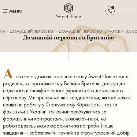
UA
МЕНЮ
ВНА
ДОМАШНІЙ ПЕРСОНАЛ
ДОМАШНІЙ ПЕРСОНАЛ З УКРАЇНИ ЗА К
Домашній персонал в Британію
А
гентство домашнього персоналу Sweet Home надає
родинам, які проживають у Великій Британії, доступ до
надійного й кваліфікованого українського домашнього
персоналу. Ми працюємо як з кандидатами, які вже мають
право на роботу у Сполученому Королівстві, так і з
фахівцями з України, готовими релокуватися за
формальними контрактами, включаючи візи, які
роботодавець може оформити за потреби. Наше
завдання — забезпечити точний та структурований добір