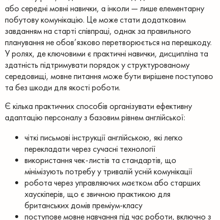
або середні мовні навички, а інколи — лише елементарну
побутову комунікацію. Це може стати додатковим
завданням на старті співпраці, однак за правильного
планування не обов’язково перетворюється на перешкоду.
У ролях, де ключовими є практичні навички, дисципліна та
здатність підтримувати порядок у структурованому
середовищі, мовне питання може бути вирішене поступово
та без шкоди для якості роботи.
Є кілька практичних способів організувати ефективну
адаптацію персоналу з базовим рівнем англійської:
чіткі письмові інструкції англійською, які легко
перекладати через сучасні технології
використання чек-листів та стандартів, що
мінімізують потребу у тривалій усній комунікації
робота через управляючих маєтком або старших
хаускіперів, що є звичною практикою для
британських домів преміум-класу
поступове мовне навчання під час роботи, включно з