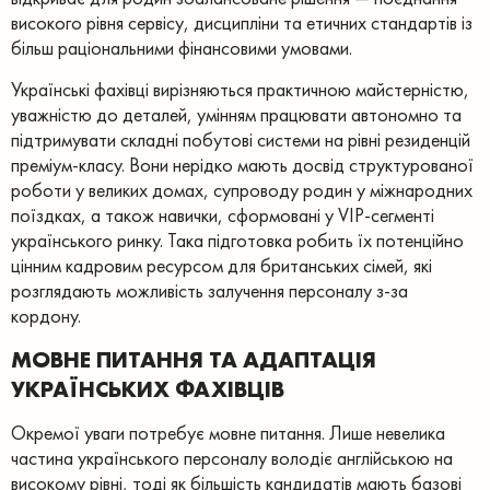
високого рівня сервісу, дисципліни та етичних стандартів із
більш раціональними фінансовими умовами.
Українські фахівці вирізняються практичною майстерністю,
уважністю до деталей, умінням працювати автономно та
підтримувати складні побутові системи на рівні резиденцій
преміум-класу. Вони нерідко мають досвід структурованої
роботи у великих домах, супроводу родин у міжнародних
поїздках, а також навички, сформовані у VIP-сегменті
українського ринку. Така підготовка робить їх потенційно
цінним кадровим ресурсом для британських сімей, які
розглядають можливість залучення персоналу з-за
кордону.
МОВНЕ ПИТАННЯ ТА АДАПТАЦІЯ
УКРАЇНСЬКИХ ФАХІВЦІВ
Окремої уваги потребує мовне питання. Лише невелика
частина українського персоналу володіє англійською на
високому рівні, тоді як більшість кандидатів мають базові