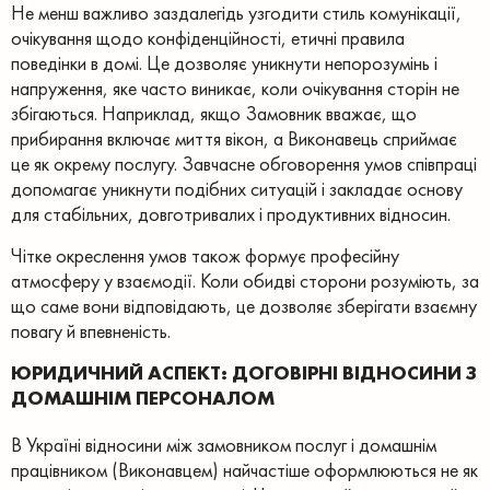
Не менш важливо заздалегідь узгодити стиль комунікації,
очікування щодо конфіденційності, етичні правила
поведінки в домі. Це дозволяє уникнути непорозумінь і
напруження, яке часто виникає, коли очікування сторін не
збігаються. Наприклад, якщо Замовник вважає, що
прибирання включає миття вікон, а Виконавець сприймає
це як окрему послугу. Завчасне обговорення умов співпраці
допомагає уникнути подібних ситуацій і закладає основу
для стабільних, довготривалих і продуктивних відносин.
Чітке окреслення умов також формує професійну
атмосферу у взаємодії. Коли обидві сторони розуміють, за
що саме вони відповідають, це дозволяє зберігати взаємну
повагу й впевненість.
ЮРИДИЧНИЙ АСПЕКТ: ДОГОВІРНІ ВІДНОСИНИ З
ДОМАШНІМ ПЕРСОНАЛОМ
В Україні відносини між замовником послуг і домашнім
працівником (Виконавцем) найчастіше оформлюються не як