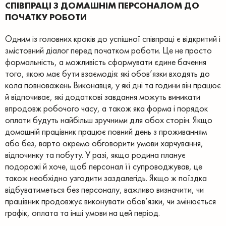
СПІВПРАЦІ З ДОМАШНІМ ПЕРСОНАЛОМ ДО
ПОЧАТКУ РОБОТИ
Одним із головних кроків до успішної співпраці є відкритий і
змістовний діалог перед початком роботи. Це не просто
формальність, а можливість сформувати єдине бачення
того, якою має бути взаємодія: які обов’язки входять до
кола повноважень Виконавця, у які дні та години він працює
й відпочиває, які додаткові завдання можуть виникати
впродовж робочого часу, а також яка форма і порядок
оплати будуть найбільш зручними для обох сторін. Якщо
домашній працівник працює повний день з проживанням
або без, варто окремо обговорити умови харчування,
відпочинку та побуту. У разі, якщо родина планує
подорожі й хоче, щоб персонал її супроводжував, це
також необхідно узгодити заздалегідь. Якщо ж поїздка
відбуватиметься без персоналу, важливо визначити, чи
працівник продовжує виконувати обов’язки, чи змінюється
графік, оплата та інші умови на цей період.