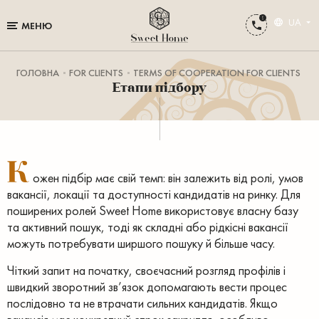
UA
МЕНЮ
ГОЛОВНА
FOR CLIENTS
TERMS OF COOPERATION FOR CLIENTS
Етапи підбору
К
ожен підбір має свій темп: він залежить від ролі, умов
вакансії, локації та доступності кандидатів на ринку. Для
поширених ролей Sweet Home використовує власну базу
та активний пошук, тоді як складні або рідкісні вакансії
можуть потребувати ширшого пошуку й більше часу.
Чіткий запит на початку, своєчасний розгляд профілів і
швидкий зворотний зв’язок допомагають вести процес
послідовно та не втрачати сильних кандидатів. Якщо