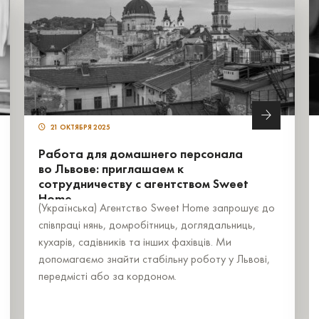
21 ОКТЯБРЯ 2025
Работа для домашнего персонала
во Львове: приглашаем к
сотрудничеству с агентством Sweet
Home
(Українська) Агентство Sweet Home запрошує до
співпраці нянь, домробітниць, доглядальниць,
кухарів, садівників та інших фахівців. Ми
допомагаємо знайти стабільну роботу у Львові,
передмісті або за кордоном.