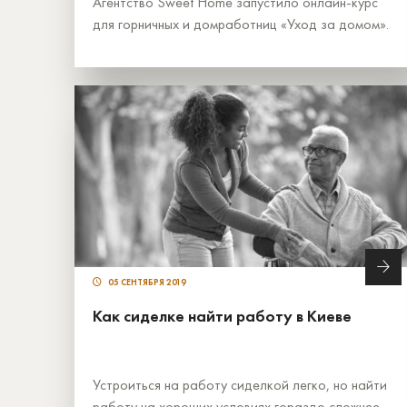
Агентство Sweet Home запустило онлайн-курс
для горничных и домработниц «Уход за домом».
05 СЕНТЯБРЯ 2019
Как сиделке найти работу в Киеве
Устроиться на работу сиделкой легко, но найти
работу на хороших условиях гораздо сложнее.