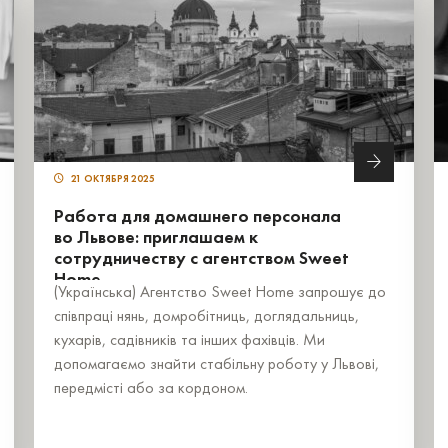
21 ОКТЯБРЯ 2025
Работа для домашнего персонала
во Львове: приглашаем к
сотрудничеству с агентством Sweet
Home
(Українська) Агентство Sweet Home запрошує до
співпраці нянь, домробітниць, доглядальниць,
кухарів, садівників та інших фахівців. Ми
допомагаємо знайти стабільну роботу у Львові,
передмісті або за кордоном.