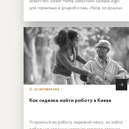
Агентство Sweet Home запустило онлайн-курс
для горничных и домработниц «Уход за домом».
05 СЕНТЯБРЯ 2019
Как сиделке найти работу в Киеве
Устроиться на работу сиделкой легко, но найти
работу на хороших условиях гораздо сложнее.