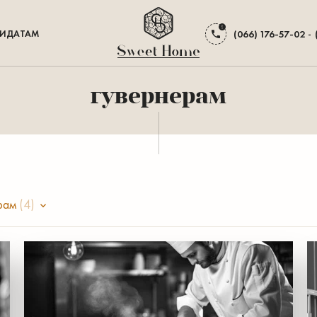
ИДАТАМ
(066) 176-57-02
гувернерам
ерам
(4)