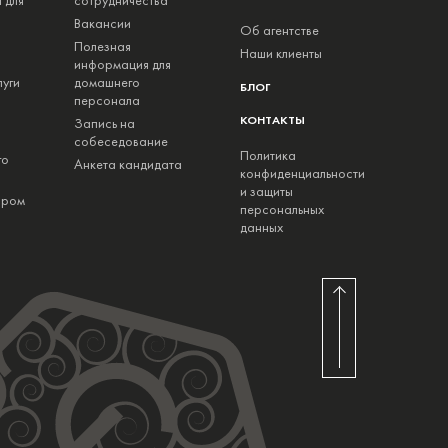
 для
сотрудничества
Вакансии
Об агентстве
Полезная
Наши клиенты
информация для
луги
домашнего
БЛОГ
персонала
КОНТАКТЫ
Запись на
собеседование
Политика
го
Анкета кандидата
конфиденциальности
и защиты
ором
персональных
данных