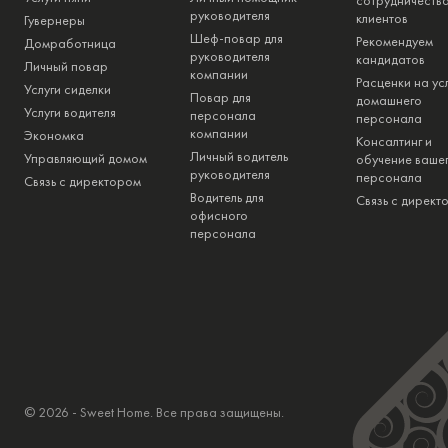
сотрудничества
руководителя
клиентов
Гувернеры
Шеф-повар для
Рекомендуем
Домработница
руководителя
кандидатов
Личный повар
компании
Расценки на ус
Услуги сиделки
Повар для
домашнего
Услуги водителя
персонала
персонала
компании
Экономка
Консалтинг и
Личный водитель
Управляющий домом
обучение ваше
руководителя
персонала
Связь с директором
Водитель для
Связь с директ
офисного
персонала
© 2026 - Sweet Home. Все права защищены.