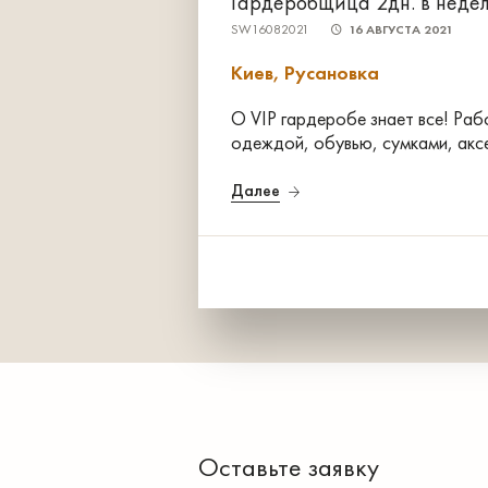
Гардеробщица 2дн. в неде
SW16082021
16 АВГУСТА 2021
Киев, Русановка
О VIP гардеробе знает все! Раб
одеждой, обувью, сумками, акс
Далее
Оставьте заявку