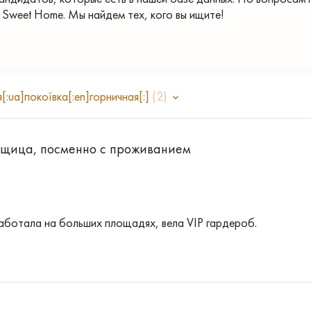
 Sweet Home. Мы найдем тех, кого вы ищите!
я[:ua]покоївка[:en]горничная[:]
(2)
щица, посменно с проживанием
аботала на больших площадях, вела VIP гардероб.