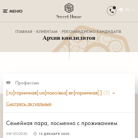
RU
МЕНЮ
ГЛАВНАЯ
КЛИЕНТАМ
РЕКОМЕНДУЄМО КАНДИДАТІВ
Архив кандидатов
Профессии:
[:ru]горничная[:ua]покоївка[:en]горничная[:]
(3)
Смотреть актуальные
Семейная пара, посменно с проживанием
SW12122020
12 ДЕКАБРЯ 2020