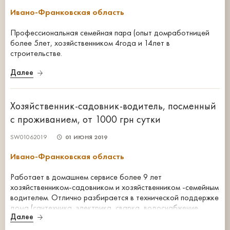
Ивано-Франковская область
Профессиональная семейная пара (опыт домработницей
более 5лет, хозяйственником 4года и 14лет в
строительстве.
Далее
Хозяйственник-садовник-водитель, посменный
с проживанием, от 1000 грн сутки
SW01062019
01 ИЮНЯ 2019
Ивано-Франковская область
Работает в домашнем сервисе более 9 лет
хозяйственником-садовником и хозяйственником -семейным
водителем. Отлично разбирается в технической поддержке
дома (сантехника, электрика, сварка, водоснабжение,
Далее
монтаж и установка бытовой техники), обслуживает
искусственные водоемы, бассейны, вызывает и