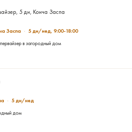
айзер, 5 дн, Конча Заспа
ча Заспа
5 дн/нед, 9:00-18:00
упервайзер в загородный дом
а
па
5 дн/нед
одный дом