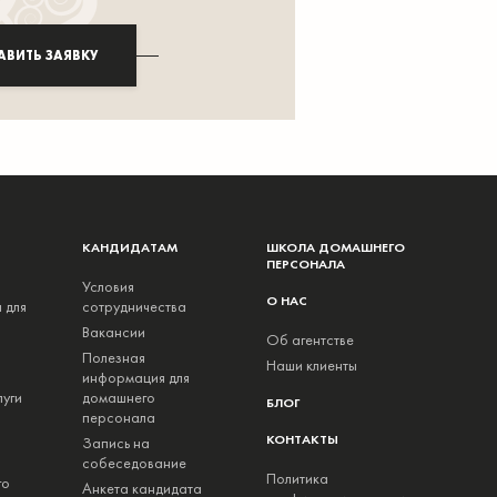
АВИТЬ ЗАЯВКУ
КАНДИДАТАМ
ШКОЛА ДОМАШНЕГО
ПЕРСОНАЛА
Условия
О НАС
 для
сотрудничества
Вакансии
Об агентстве
Полезная
Наши клиенты
информация для
луги
домашнего
БЛОГ
персонала
КОНТАКТЫ
Запись на
собеседование
Политика
го
Анкета кандидата