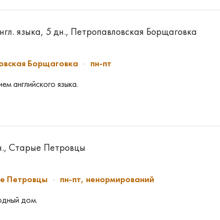
гл. языка, 5 дн., Петропавловская Борщаговка
овская Борщаговка
пн-пт
ем английского языка.
н., Старые Петровцы
е Петровцы
пн-пт, ненормирований
одный дом.