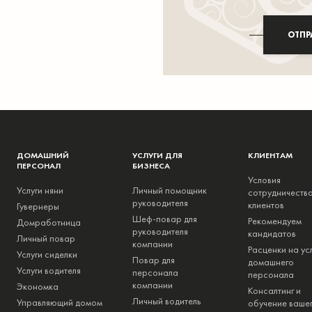
ОТПР
ДОМАШНИЙ
УСЛУГИ ДЛЯ
КЛИЕНТАМ
ПЕРСОНАЛ
БИЗНЕСА
Условия
Услуги няни
Личный помощник
сотрудничества
руководителя
клиентов
Гувернеры
Шеф-повар для
Рекомендуем
Домработница
руководителя
кандидатов
Личный повар
компании
Расценки на ус
Услуги сиделки
Повар для
домашнего
Услуги водителя
персонала
персонала
компании
Экономка
Консалтинг и
Личный водитель
Управляющий домом
обучение ваше