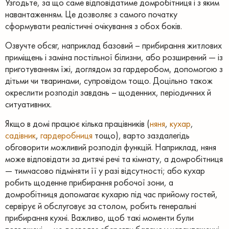
Узгодьте, за що саме відповідатиме домробітниця і з яким
навантаженням. Це дозволяє з самого початку
сформувати реалістичні очікування з обох боків.
Озвучте обсяг, наприклад базовий – прибирання житлових
приміщень і заміна постільної білизни, або розширений — із
приготуванням їжі, доглядом за гардеробом, допомогою з
дітьми чи тваринами, супровідом тощо. Доцільно також
окреслити розподіл завдань – щоденних, періодичних й
ситуативних.
Якщо в домі працює кілька працівників (
няня
,
кухар
,
садівник
,
гардеробниця
тощо), варто заздалегідь
обговорити можливий розподіл функцій. Наприклад, няня
може відповідати за дитячі речі та кімнату, а домробітниця
— тимчасово підміняти її у разі відсутності; або кухар
робить щоденне прибирання робочої зони, а
домробітниця допомагає кухарю під час прийому гостей,
сервірує й обслуговує за столом, робить генеральні
прибирання кухні. Важливо, щоб такі моменти були