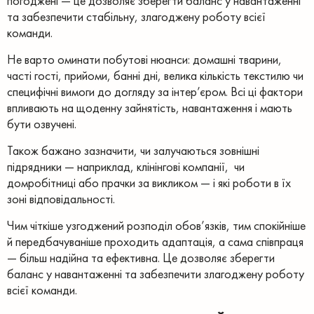
погоджені — це дозволяє зберегти баланс у навантаженні
та забезпечити стабільну, злагоджену роботу всієї
команди.
Не варто оминати побутові нюанси: домашні тварини,
часті гості, прийоми, банні дні, велика кількість текстилю чи
специфічні вимоги до догляду за інтер’єром. Всі ці фактори
впливають на щоденну зайнятість, навантаження і мають
бути озвучені.
Також бажано зазначити, чи залучаються зовнішні
підрядники — наприклад, клінінгові компанії, чи
домробітниці або прачки за викликом — і які роботи в їх
зоні відповідальності.
Чим чіткіше узгоджений розподіл обов’язків, тим спокійніше
й передбачуваніше проходить адаптація, а сама співпраця
— більш надійна та ефективна. Це дозволяє зберегти
баланс у навантаженні та забезпечити злагоджену роботу
всієї команди.